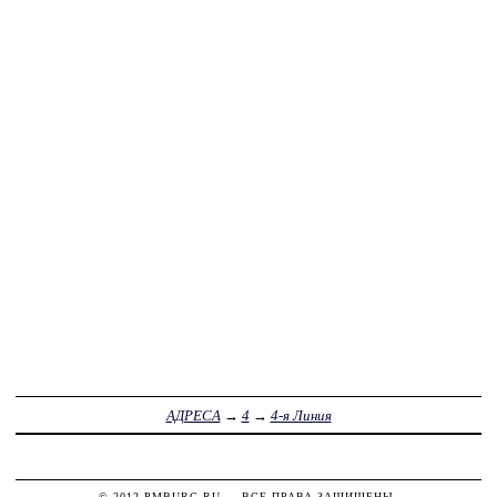
АДРЕСА
→
4
→
4-я Линия
© 2012
PMBURG.RU
— ВСЕ ПРАВА ЗАЩИЩЕНЫ.