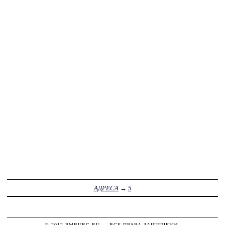
АДРЕСА
→
5
© 2012
PMBURG.RU
— ВСЕ ПРАВА ЗАЩИЩЕНЫ.