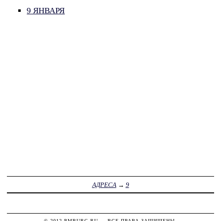
9 ЯНВАРЯ
АДРЕСА
→
9
© 2012
PMBURG.RU
— ВСЕ ПРАВА ЗАЩИЩЕНЫ.