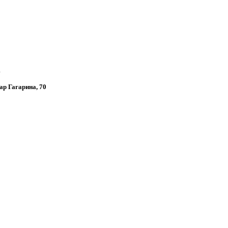
u
вар Гагарина, 70