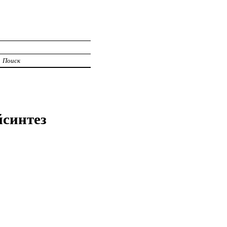
Поиск
йсинтез