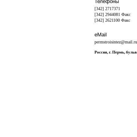
Телефоны
[342] 2717371
[342] 2944081 Факс
[342] 2621100 Факс
eMail
permstroisintez@mail.r
Россия, г. Пермь, буль