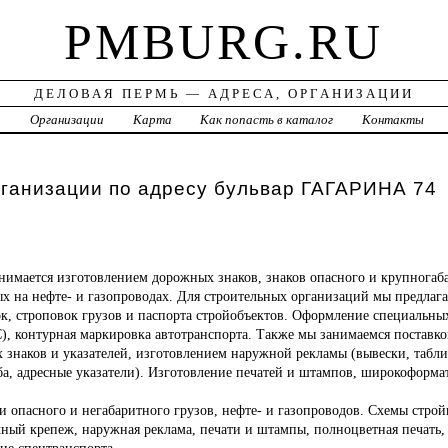
PMBURG.RU
ДЕЛОВАЯ ПЕРМЬ — АДРЕСА, ОРГАНИЗАЦИИ
а
Организации
Карта
Как попасть в каталог
Контакты
ганизации по адресу бульвар ГАГАРИНА 74
нимается изготовлением дорожных знаков, знаков опасного и крупногаба
ых на нефте- и газопроводах. Для строительных организаций мы предлаг
к, строповок грузов и паспорта стройобъектов. Оформление специальны
), контурная маркировка автотранспорта. Также мы занимаемся поставк
 знаков и указателей, изготовлением наружной рекламы (вывески, таб
ба, адресные указатели). Изготовление печатей и штампов, широкоформа
 опасного и негабаритного грузов, нефте- и газопроводов. Схемы стро
ный крепеж, наружная реклама, печати и штампы, полноцветная печать,
ие спецтранспорта