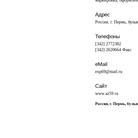
Адрес
Россия, г. Пермь, буль
Телефоны
[342] 2772382
[342] 2620664 Факс
eMail
exp69@mail.ru
Сайт
www.az59.ru
Россия, г. Пермь, буль