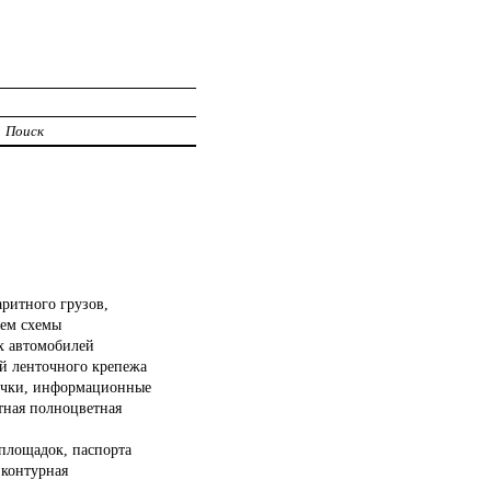
Поиск
ритного грузов,
аем схемы
х автомобилей
ой ленточного крепежа
лички, информационные
тная полноцветная
йплощадок, паспорта
 контурная