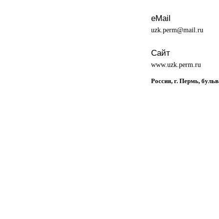
eMail
uzk.perm@mail.ru
Сайт
www.uzk.perm.ru
Россия, г. Пермь, бульв