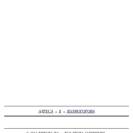
АДРЕСА
→
Х
→
ХОЛМОГОРОВА
© 2012
PMBURG.RU
— ВСЕ ПРАВА ЗАЩИЩЕНЫ.