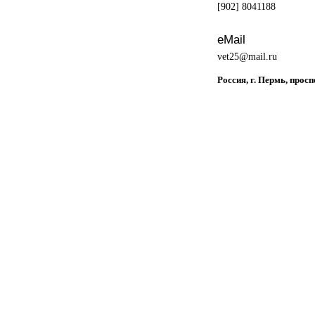
[902] 8041188
eMail
vet25@mail.ru
Россия, г. Пермь, прос