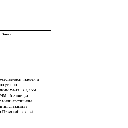
Поиск
ожественной галереи и
лосуточно.
тным Wi-Fi. В 2,7 км
РММ. Все номера
ах мини-гостиницы
континентальный
 а Пермский речной