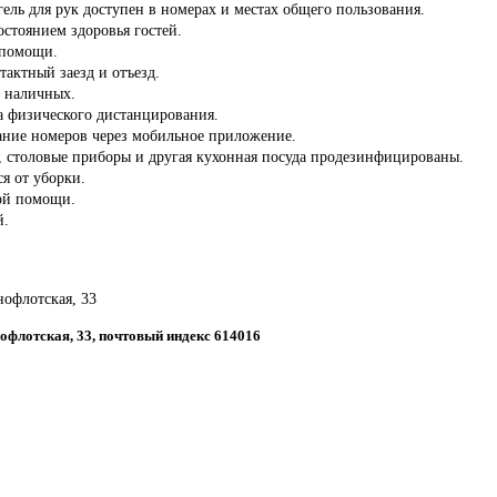
ель для рук доступен в номерах и местах общего пользования.
состоянием здоровья гостей.
 помощи.
тактный заезд и отъезд.
з наличных.
а физического дистанцирования.
ние номеров через мобильное приложение.
ы, столовые приборы и другая кухонная посуда продезинфицированы.
ся от уборки.
ой помощи.
й.
нофлотская, 33
нофлотская, 33, почтовый индекс 614016