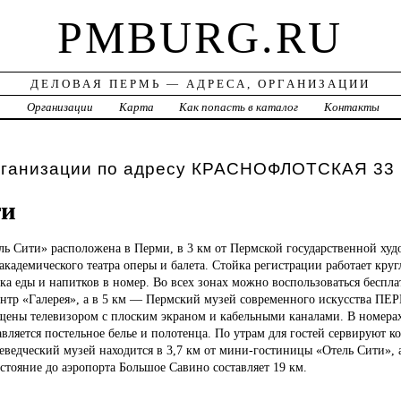
PMBURG.RU
ДЕЛОВАЯ ПЕРМЬ — АДРЕСА, ОРГАНИЗАЦИИ
а
Организации
Карта
Как попасть в каталог
Контакты
рганизации по адресу КРАСНОФЛОТСКАЯ 33
ти
ель
Сити» расположена в Перми, в 3 км от Пермской государственной худ
 академического театра оперы и балета. Стойка регистрации работает круг
ка еды и напитков в номер. Во всех зонах можно воспользоваться беспла
ентр «Галерея», а в 5 км — Пермский музей современного искусства ПЕ
ены телевизором с плоским экраном и кабельными каналами. В номер
вляется постельное белье и полотенца. По утрам для гостей сервируют 
еведческий музей находится в 3,7 км от мини-гостиницы «Отель Сити»,
сстояние до аэропорта Большое Савино составляет 19 км.