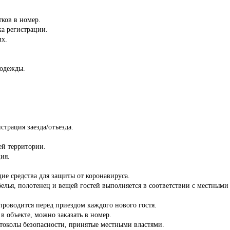
тков в номер.
ка регистрации.
их.
 одежды.
страция заезда/отъезда.
сей территории.
ия.
ие средства для защиты от коронавируса.
белья, полотенец и вещей гостей выполняется в соответствии с местны
роводится перед приездом каждого нового гостя.
 в объекте, можно заказать в номер.
отоколы безопасности, принятые местными властями.