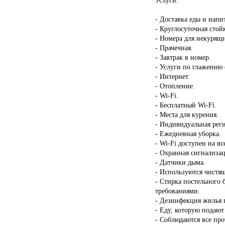
- Доставка еды и напи
- Круглосуточная стой
- Номера для некурящ
- Прачечная.
- Завтрак в номер.
- Услуги по глажению
- Интернет.
- Отопление.
- Wi-Fi.
- Бесплатный Wi-Fi.
- Места для курения.
- Индивидуальная реги
- Ежедневная уборка.
- Wi-Fi доступен на в
- Охранная сигнализац
- Датчики дыма.
- Используются чистящ
- Стирка постельного 
требованиями.
- Дезинфекция жилья п
- Еду, которую подают
- Соблюдаются все пр