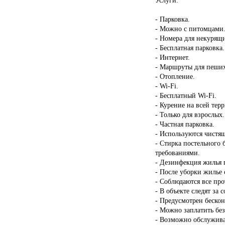
- Парковка.
- Можно с питомцами
- Номера для некурящ
- Бесплатная парковка.
- Интернет.
- Маршруты для пеших
- Отопление.
- Wi-Fi.
- Бесплатный Wi-Fi.
- Курение на всей тер
- Только для взрослых.
- Частная парковка.
- Используются чистящ
- Стирка постельного 
требованиями.
- Дезинфекция жилья п
- После уборки жилье 
- Соблюдаются все пр
- В объекте следят за 
- Предусмотрен бескон
- Можно заплатить бе
- Возможно обслужива