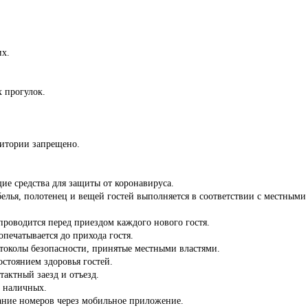
.
их.
 прогулок.
ритории запрещено.
ие средства для защиты от коронавируса.
белья, полотенец и вещей гостей выполняется в соответствии с местны
роводится перед приездом каждого нового гостя.
опечатывается до прихода гостя.
отоколы безопасности, принятые местными властями.
состоянием здоровья гостей.
тактный заезд и отъезд.
з наличных.
ние номеров через мобильное приложение.