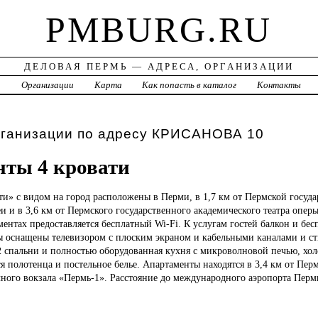
PMBURG.RU
ДЕЛОВАЯ ПЕРМЬ — АДРЕСА, ОРГАНИЗАЦИИ
а
Организации
Карта
Как попасть в каталог
Контакты
рганизации по адресу КРИСАНОВА 10
ты 4 кровати
ти» с видом на город расположены в Перми, в 1,7 км от Пермской госуд
и и в 3,6 км от Пермского государственного академического театра оперы
ментах предоставляется бесплатный Wi-Fi. К услугам гостей балкон и бес
ы оснащены телевизором с плоским экраном и кабельными каналами и с
2 спальни и полностью оборудованная кухня с микроволновой печью, хо
я полотенца и постельное белье. Апартаменты находятся в 3,4 км от Перм
ечного вокзала «Пермь-1». Расстояние до международного аэропорта Пер