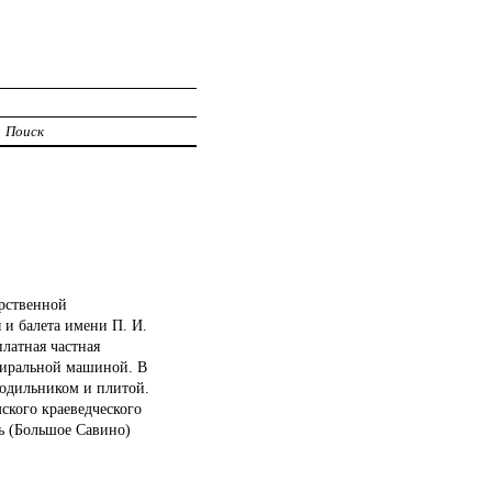
Поиск
арственной
 и балета имени П. И.
платная частная
тиральной машиной. В
лодильником и плитой.
ского краеведческого
мь (Большое Савино)