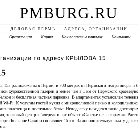
PMBURG.RU
ДЕЛОВАЯ ПЕРМЬ — АДРЕСА, ОРГАНИЗАЦИИ
а
Организации
Карта
Как попасть в каталог
Контакты
рганизации по адресу КРЫЛОВА 15
15
а,
15» расположены в Перми, в 700 метрах от Пермского театра оперы и ба
ной художественной галереи и менее чем в 1 км от Пермского краеведчес
алкон и бесплатная частная парковка. В апартаментах установлен телеви
й Wi-Fi. К услугам гостей кухня с микроволновой печью и холодильником
ся полотенца и постельное белье. Неподалеку находятся такие достопри
л, торговый центр «Галерея» и арт-объект «Счастье не за горами». Расс
порта Большое Савино составляет 15 км. За дополнительную плату для г
та.