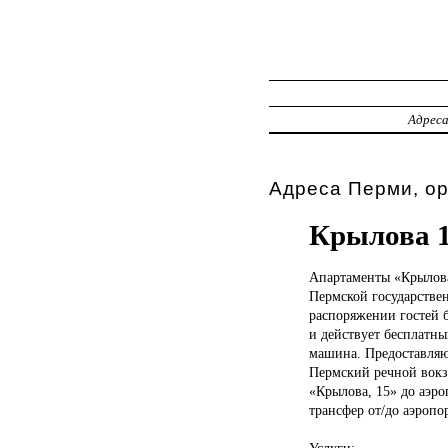
Адрес
Адреса Перми, о
Крылова 
Апартаменты «Крылов
Пермской государствен
распоряжении гостей б
и действует бесплатны
машина. Предоставляют
Пермский речной вокза
«Крылова, 15» до аэро
трансфер от/до аэропор
Услуги: