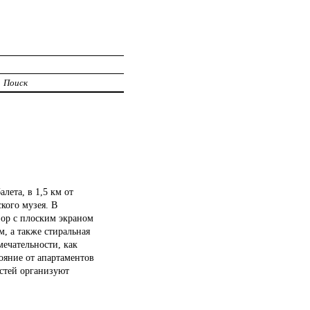
Поиск
лета, в 1,5 км от
кого музея. В
зор с плоским экраном
, а также стиральная
мечательности, как
тояние от апартаментов
остей организуют