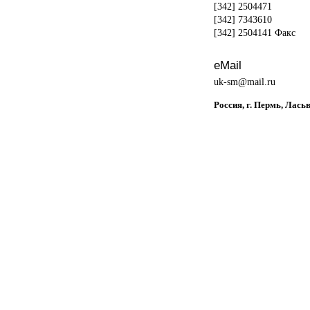
[342] 2504471
[342] 7343610
[342] 2504141 Факс
eMail
uk-sm@mail.ru
Россия, г. Пермь, Лась