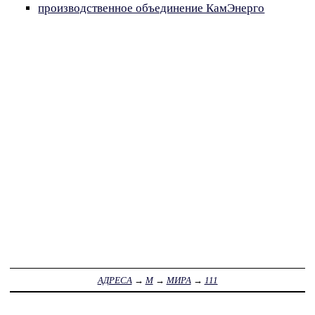
производственное объединение КамЭнерго
АДРЕСА
→
М
→
МИРА
→
111