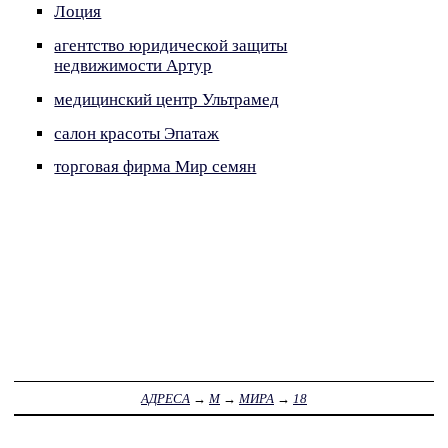
Лоция
агентство юридической защиты
недвижимости Артур
медицинский центр Ультрамед
салон красоты Эпатаж
торговая фирма Мир семян
АДРЕСА
→
М
→
МИРА
→
18