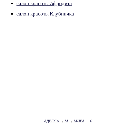
салон красоты Афродита
салон красоты Клубничка
АДРЕСА
→
М
→
МИРА
→
6