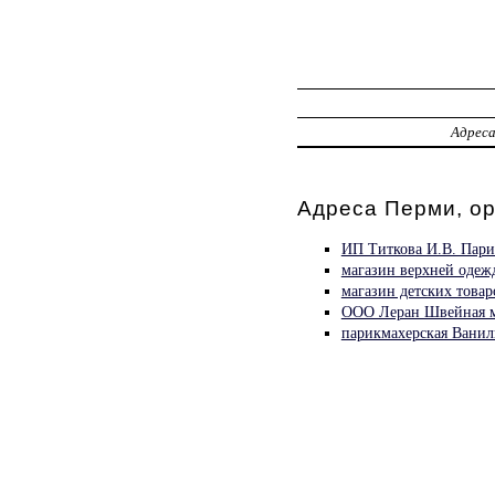
Адрес
Адреса Перми, о
ИП Титкова И.В. Пари
магазин верхней одеж
магазин детских това
ООО Леран Швейная м
парикмахерская Ванил