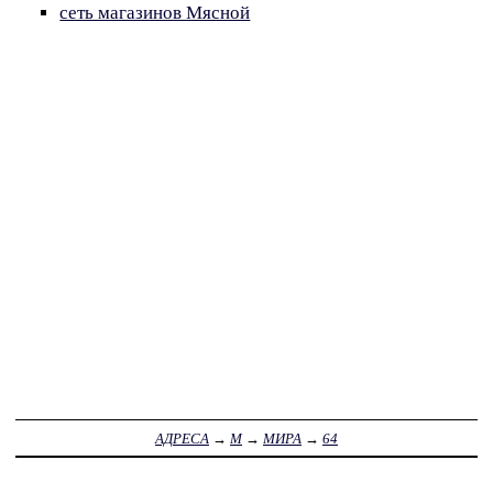
сеть магазинов Мясной
АДРЕСА
→
М
→
МИРА
→
64