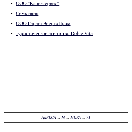
ООО "Клин-сервис"
Семь нянь
ООО ГарантЭнергоПром
туристическое агентство Dolce Vita
АДРЕСА
→
М
→
МИРА
→
71