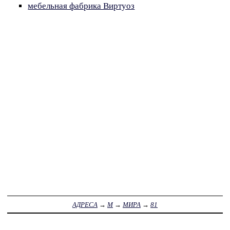
мебельная фабрика Виртуоз
АДРЕСА
→
М
→
МИРА
→
81