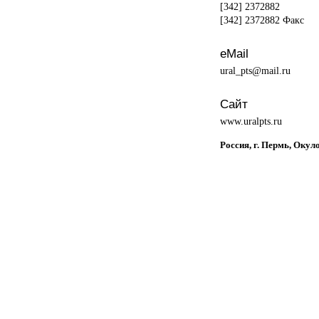
[342] 2372882
[342] 2372882 Факс
eMail
ural_pts@mail.ru
Сайт
www.uralpts.ru
Россия, г. Пермь, Окуло