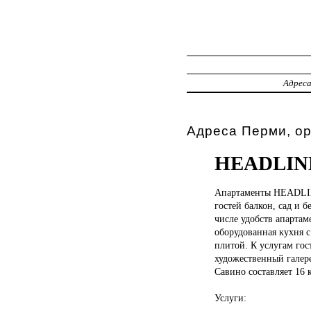
Адрес
Адреса Перми, о
HEADLIN
Апартаменты HEADL
гостей балкон, сад и 
числе удобств апартам
оборудованная кухня 
плитой. К услугам го
художественный галере
Савино составляет 16 
Услуги: