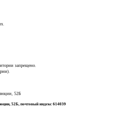
их.
ритории запрещено.
ории).
олюции, 52Б
люции, 52Б, почтовый индекс 614039