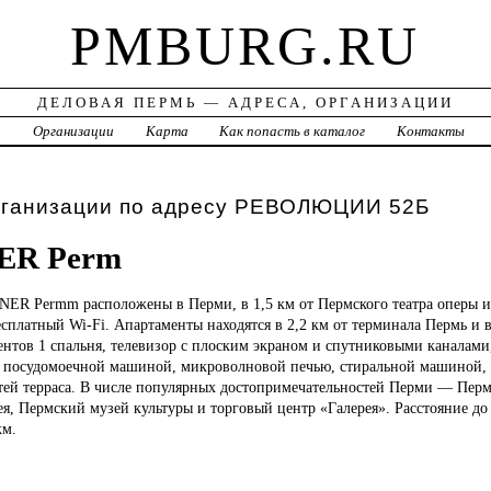
PMBURG.RU
ДЕЛОВАЯ ПЕРМЬ — АДРЕСА, ОРГАНИЗАЦИИ
а
Организации
Карта
Как попасть в каталог
Контакты
рганизации по адресу РЕВОЛЮЦИИ 52Б
ER Perm
INER
Permm расположены в Перми, в 1,5 км от Пермского театра оперы и 
бесплатный Wi-Fi. Апартаменты находятся в 2,2 км от терминала Пермь и 
ентов 1 спальня, телевизор с плоским экраном и спутниковыми каналами
с посудомоечной машиной, микроволновой печью, стиральной машиной,
стей терраса. В числе популярных достопримечательностей Перми — Пер
я, Пермский музей культуры и торговый центр «Галерея». Расстояние до
км.