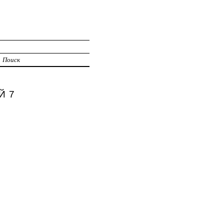
Поиск
Й 7