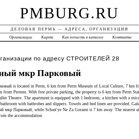
PMBURG.RU
ДЕЛОВАЯ ПЕРМЬ — АДРЕСА, ОРГАНИЗАЦИИ
а
Организации
Карта
Как попасть в каталог
Контакты
рганизации по адресу СТРОИТЕЛЕЙ 28
ный мкр Парковый
ковый is located in Perm, 6 km from Perm Museum of Local Culture, 7 km f
km from Permm. With free private parking, the property is 6 km from Perm Sta
let Theatre. The apartment is equipped with 1 bedroom, a kitchen with a micr
bathroom with bathrobes and slippers. Towels and bed linen are provided. Gal
мкр Парковый, while Schast'ye Ne Za Gorami is 7 km away. The nearest air
from the accommodation.