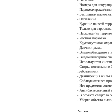
- Номера для некурящ
- Парикмахерская/сало
- Бесплатная парковка.
- Отопление.
- Курение на всей тер
- Только для взрослых.
- Парковка (на террит
- Частная парковка.
- Круглосуточная охра
- Датчики дыма.
- Видеонаблюдение в 
- Видеонаблюдение сн
- Используются чистящ
- Стирка постельного 
требованиями.
- Дезинфекция жилья п
- Соблюдаются все пр
- Нет предметов совме
- Антибактериальный г
- В объекте следят за 
- Уборка объекта вып
Адрес