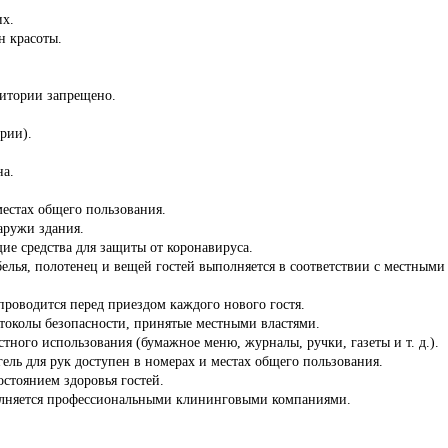
их.
н красоты.
ритории запрещено.
ории).
на.
местах общего пользования.
аружи здания.
ие средства для защиты от коронавируса.
белья, полотенец и вещей гостей выполняется в соответствии с местны
роводится перед приездом каждого нового гостя.
отоколы безопасности, принятые местными властями.
стного использования (бумажное меню, журналы, ручки, газеты и т. д.).
ель для рук доступен в номерах и местах общего пользования.
состоянием здоровья гостей.
олняется профессиональными клининговыми компаниями.