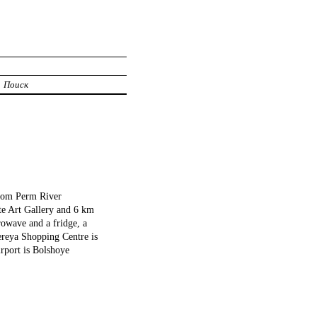
Поиск
rom Perm River
te Art Gallery and 6 km
owave and a fridge, a
ereya Shopping Centre is
port is Bolshoye