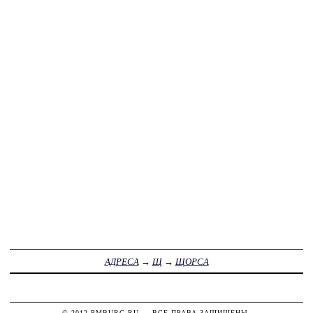
АДРЕСА
→
Щ
→
ЩОРСА
© 2012
PMBURG.RU
— ВСЕ ПРАВА ЗАЩИЩЕНЫ.