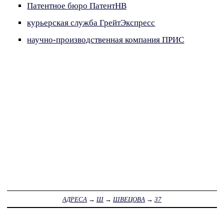
Патентное бюро ПатентНВ
курьерская служба ГрейтЭкспресс
научно-производственная компания ПРИС
АДРЕСА
→
Ш
→
ШВЕЦОВА
→
37