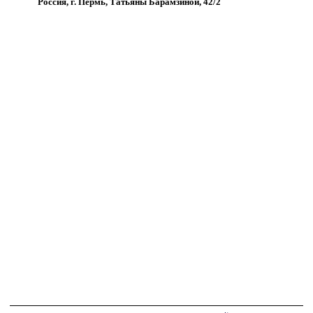
Россия, г. Пермь, Татьяны Барамзиной, 42/2