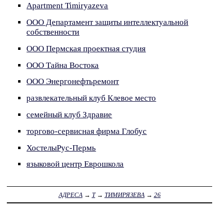
Apartment Timiryazeva
ООО Департамент защиты интеллектуальной
собственности
ООО Пермская проектная студия
ООО Тайна Востока
ООО Энергонефтьремонт
развлекательный клуб Клевое место
семейный клуб Здравие
торгово-сервисная фирма Глобус
ХостелыРус-Пермь
языковой центр Еврошкола
АДРЕСА
→
Т
→
ТИМИРЯЗЕВА
→
26