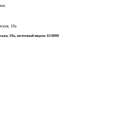
рии.
ская, 10а
ская, 10а, почтовый индекс 614000