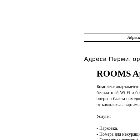
Адрес
Адреса Перми, о
ROOMS Ap
Комплекс апартамент
бесплатный Wi-Fi и бе
оперы и балета находя
от комплекса апартаме
Услуги:
- Парковка.
- Номера для некурящ
- Бесплатная парковка.