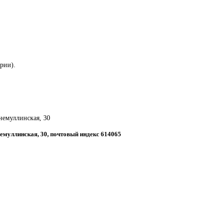
ории).
хнемуллинская, 30
немуллинская, 30, почтовый индекс 614065