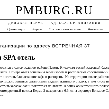
PMBURG.RU
ДЕЛОВАЯ ПЕРМЬ — АДРЕСА, ОРГАНИЗАЦИИ
а
Организации
Карта
Как попасть в каталог
Контакты
рганизации по адресу ВСТРЕЧНАЯ 37
 SPA отель
ходится в самом зеленом районе Перми. К услугам гостей закрытый бассе
салон. Номера отеля оснащены телевизором и располагают собственны
т посетить близлежащие кафе и рестораны. На территории также работают
тях можно заняться различными видами активного отдыха, в том числе по
сетить караоке-зал и покататься на лыжах. В зонах общественного польз
езнодорожный вокзал Пермь-2 находится в 6,3 км, а аэропорт Большое С
м».