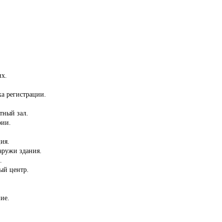
их.
ка регистрации.
тный зал.
рии.
ия.
аружи здания.
.
ый центр.
ие.