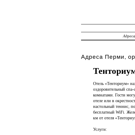
Адрес
Адреса Перми, о
Тенториум
Отель «Тенториум»
на
оздоровительный спа-
комнатами. Гости могу
отеле или в окрестнос
настольный теннис, по
бесплатный WiFi. Жел
км от отеля «Тенториу
Услуги: