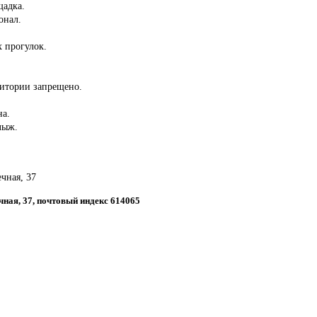
щадка.
онал.
 прогулок.
ритории запрещено.
на.
лыж.
ечная, 37
ечная, 37, почтовый индекс 614065