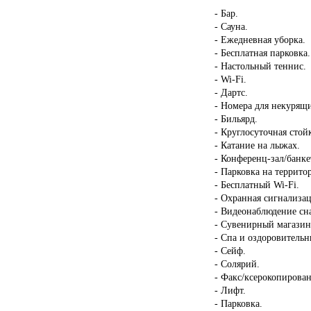
- Бар.
- Сауна.
- Ежедневная уборка.
- Бесплатная парковка.
- Настольный теннис.
- Wi-Fi.
- Дартс.
- Номера для некурящ
- Бильярд.
- Круглосуточная стой
- Катание на лыжах.
- Конференц-зал/банке
- Парковка на террито
- Бесплатный Wi-Fi.
- Охранная сигнализац
- Видеонаблюдение сн
- Сувенирный магазин
- Спа и оздоровительн
- Сейф.
- Солярий.
- Факс/ксерокопирован
- Лифт.
- Парковка.