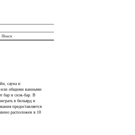
Поиск
йн, сауна и
ми или общими ванными
 бар и снэк-бар. В
играть в бильярд и
ования предоставляется
авино расположен в 10