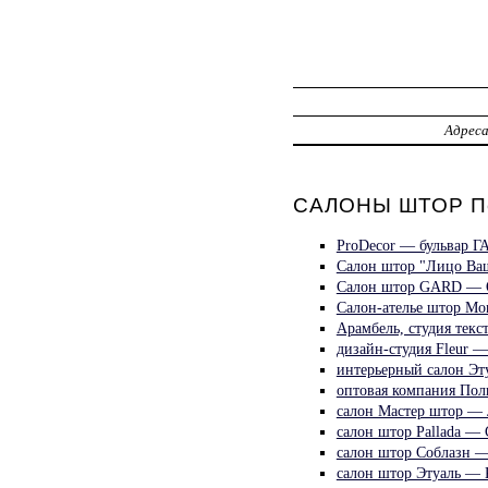
Адрес
САЛОНЫ ШТОР П
ProDecor — бульвар 
Салон штор "Лицо Ва
Салон штор GARD —
Салон-ателье штор 
Арамбель, студия те
дизайн-студия Fleu
интерьерный салон 
оптовая компания П
салон Мастер штор 
салон штор Pallada 
салон штор Соблазн
салон штор Этуаль