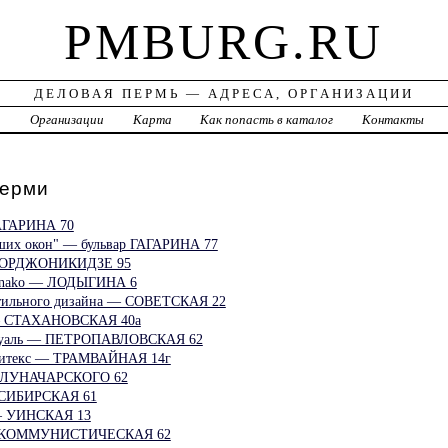
PMBURG.RU
ДЕЛОВАЯ ПЕРМЬ — АДРЕСА, ОРГАНИЗАЦИИ
а
Организации
Карта
Как попасть в каталог
Контакты
ерми
ГАГАРИНА 70
ших окон" — бульвар ГАГАРИНА 77
 ОРДЖОНИКИДЗЕ 95
Моnako — ЛОДЫГИНА 6
кстильного дизайна — СОВЕТСКАЯ 22
r — СТАХАНОВСКАЯ 40а
Этуаль — ПЕТРОПАВЛОВСКАЯ 62
олитекс — ТРАМВАЙНАЯ 14г
— ЛУНАЧАРСКОГО 62
— СИБИРСКАЯ 61
 — УИНСКАЯ 13
 — КОММУНИСТИЧЕСКАЯ 62