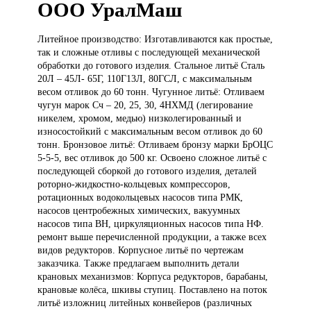
ООО УралМаш
Литейное производство:
Изготавливаются как простые,
так и сложные отливы с последующей механической
обработки до готового изделия. Стальное литьё Сталь
20Л – 45Л- 65Г, 110Г13Л, 80ГСЛ, с максимальным
весом отливок до 60 тонн. Чугунное литьё: Отливаем
чугун марок Сч – 20, 25, 30, 4НХМД (легирование
никелем, хромом, медью) низколегированный и
износостойкий с максимальным весом отливок до 60
тонн. Бронзовое литьё: Отливаем бронзу марки БрОЦС
5-5-5, вес отливок до 500 кг. Освоено сложное литьё с
последующей сборкой до готового изделия, деталей
роторно-жидкостно-кольцевых компрессоров,
ротационных водокольцевых насосов типа РМК,
насосов центробежных химических, вакуумных
насосов типа ВН, циркуляционных насосов типа НФ.
ремонт выше перечисленной продукции, а также всех
видов редукторов. Корпусное литьё по чертежам
заказчика. Также предлагаем выполнить детали
крановых механизмов: Корпуса редукторов, барабаны,
крановые колёса, шкивы ступиц. Поставлено на поток
литьё изложниц литейных конвейеров (различных