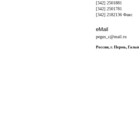
[342] 2501881
[342] 2501781
[342] 2182136 Факс
eMail
pegus_c@mail.ru
Россия, г. Пермь, Гальп