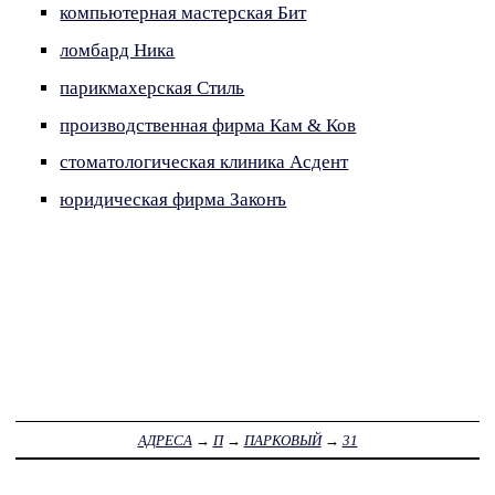
компьютерная мастерская Бит
ломбард Ника
парикмахерская Стиль
производственная фирма Кам & Ков
стоматологическая клиника Асдент
юридическая фирма Законъ
АДРЕСА
→
П
→
ПАРКОВЫЙ
→
31