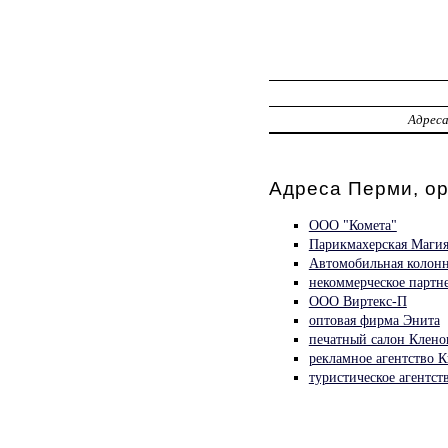
Адрес
Адреса Перми, о
ООО "Комета"
Парикмахерская Маги
Автомобильная колон
некоммерческое партн
ООО Виртекс-П
оптовая фирма Энита
печатный салон Клено
рекламное агентство 
туристическое агентс