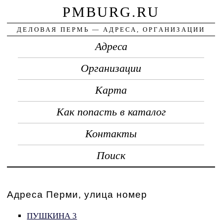
PMBURG.RU
ДЕЛОВАЯ ПЕРМЬ — АДРЕСА, ОРГАНИЗАЦИИ
Адреса
Организации
Карта
Как попасть в каталог
Контакты
Поиск
Адреса Перми, улица номер
ПУШКИНА 3