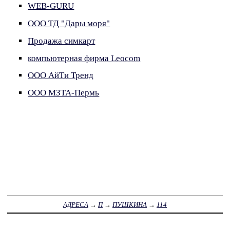
WEB-GURU
ООО ТД "Дары моря"
Продажа симкарт
компьютерная фирма Leocom
ООО АйТи Тренд
ООО МЗТА-Пермь
АДРЕСА
→
П
→
ПУШКИНА
→
114