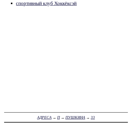
спортивный клуб Хоккёксэй
АДРЕСА
→
П
→
ПУШКИНА
→
33