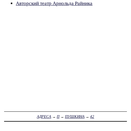
Авторский театр Арнольда Райника
АДРЕСА
→
П
→
ПУШКИНА
→
42