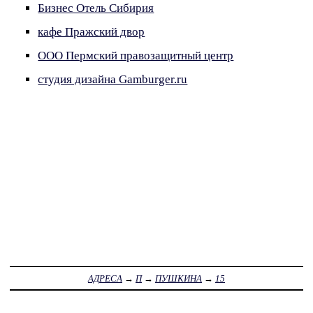
Бизнес Отель Сибирия
кафе Пражский двор
ООО Пермский правозащитный центр
студия дизайна Gamburger.ru
АДРЕСА
→
П
→
ПУШКИНА
→
15