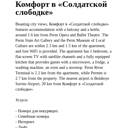
Комфорт в «Солдатской
слободке»
Boasting city
views, Комфорт в «Солдатской слободке»
features accommodation with a balcony and a kettle,
around 1.6 km from Perm Opera and Ballet Theatre. The
Perm State Art Gallery and the Perm Museum of Local
Culture are within 2.3 km and 1.5 km of the apartment,
and free WiFi is provided. The apartment has 1 bedroom, a
flat-screen TV with satellite channels and a fully equipped
kitchen that provides guests with a microwave, a fridge, a
washing machine, an oven and a stovetop. Perm River
Terminal is 2.2 km from the apartment, while Permm is
2.7 km from the property. The nearest airport is Bolshoye
Savino Airport, 20 km from Комфорт в «Солдатской
слободке».
Услуги:
- Номера для некурящих.
- Семейные номера.
- Интернет.
- Лифт.